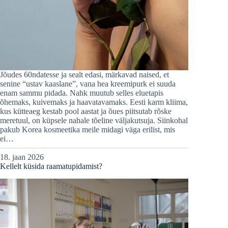
Jõudes 60ndatesse ja sealt edasi, märkavad naised, et
senine “ustav kaaslane”, vana hea kreemipurk ei suuda
enam sammu pidada. Nahk muutub selles eluetapis
õhemaks, kuivemaks ja haavatavamaks. Eesti karm kliima,
kus kütteaeg kestab pool aastat ja õues piitsutab rõske
meretuul, on küpsele nahale tõeline väljakutsuja. Siinkohal
pakub Korea kosmeetika meile midagi väga erilist, mis
ei…
18. jaan 2026
Kellelt küsida raamatupidamist?