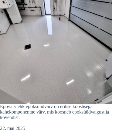
Epovärv ehk epoksüüdvärv on erilise koostisega
kahekomponentne värv, mis koosneb epoksüüdvaigust ja
kõvendist.
22. mai 2025