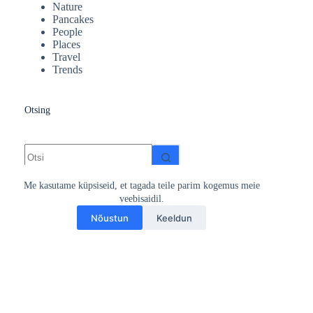
Nature
Pancakes
People
Places
Travel
Trends
Otsing
No
results
Me kasutame küpsiseid, et tagada teile parim kogemus meie
veebisaidil.
Nõustun
Keeldun