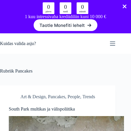
0
0
0
päeva
tundi
minutit
1 kuu intressivaba krediidiliin kuni 10 000 €
Taotle Monefiti lehelt
Skip
to
Kuidas valida asju?
content
Rubriik
Pancakes
Art & Design
,
Pancakes
,
People
,
Trends
South Park multikas ja välispoliitika